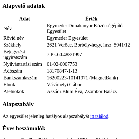
Alapvető adatok
Adat
Érték
Egymeder Dunakanyar Közösségépítő
Név
Egyesület
Rövid név
Egymeder Egyesület
Székhely
2621 Verőce, Borbély-hegy, hrsz. 5941/12
Bejegyzési
7.Pk.60.488/1997
ügyiratszám
Nyilvántartási szám
01-02-0007753
Adószám
18170847-1-13
Bankszámlaszám
16200223-10141971 (MagnetBank)
Elnök
Vásárhelyi Gábor
Alelnökök
Aszódi-Blum Éva, Zsombor Balázs
Alapszabály
Az egyesület jelenleg hatályos alapszabályát
itt találod
.
Éves beszámolók