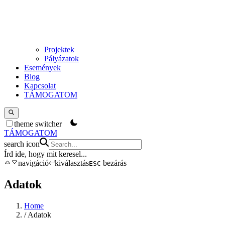
Projektek
Pályázatok
Események
Blog
Kapcsolat
TÁMOGATOM
theme switcher
TÁMOGATOM
search icon
Írd ide, hogy mit keresel
...
navigáció
kiválasztás
bezárás
ESC
Adatok
Home
/
Adatok