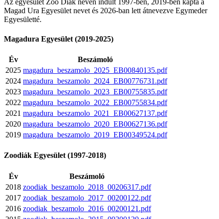
Az egyesület Zoo Diák néven indult 1997-ben, 2019-ben kapta a
Magad Ura Egyesület nevet és 2026-ban lett átnevezve Egymeder
Egyesületté.
Magadura Egyesület (2019-2025)
Év
Beszámoló
2025
magadura_beszamolo_2025_EB00840135.pdf
2024
magadura_beszamolo_2024_EB00776731.pdf
2023
magadura_beszamolo_2023_EB00755835.pdf
2022
magadura_beszamolo_2022_EB00755834.pdf
2021
magadura_beszamolo_2021_EB00627137.pdf
2020
magadura_beszamolo_2020_EB00627136.pdf
2019
magadura_beszamolo_2019_EB00349524.pdf
Zoodiák Egyesület (1997-2018)
Év
Beszámoló
2018
zoodiak_beszamolo_2018_00206317.pdf
2017
zoodiak_beszamolo_2017_00200122.pdf
2016
zoodiak_beszamolo_2016_00200121.pdf