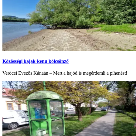
Közösségi kajak-kenu kölcsönző
Verőcei Evezős Kánaán – Mert a hajód is megérdemli a pihenést!