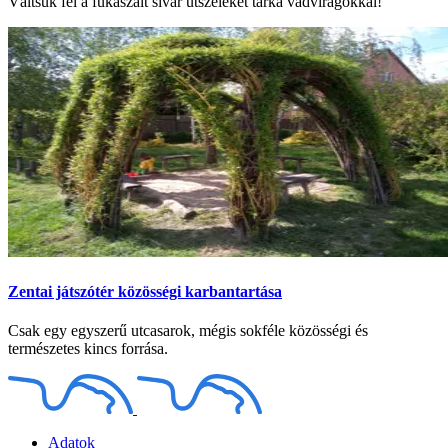
Váltsuk fel a fűkaszált sivár útszéleket tarka vadvirágokkal!
Zentai játszótér közösségi karbantartása
Csak egy egyszerű utcasarok, mégis sokféle közösségi és
természetes kincs forrása.
Adatok