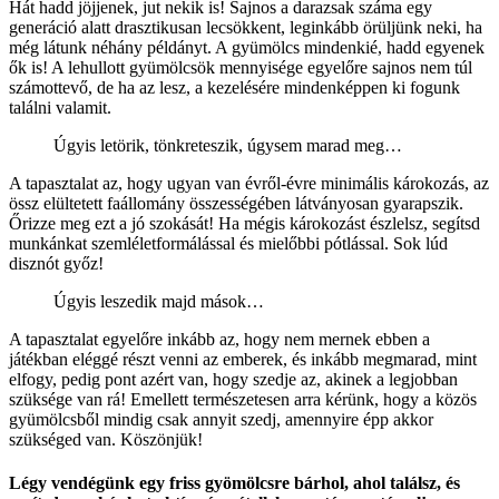
Hát hadd jöjjenek, jut nekik is! Sajnos a darazsak száma egy
generáció alatt drasztikusan lecsökkent, leginkább örüljünk neki, ha
még látunk néhány példányt. A gyümölcs mindenkié, hadd egyenek
ők is! A lehullott gyümölcsök mennyisége egyelőre sajnos nem túl
számottevő, de ha az lesz, a kezelésére mindenképpen ki fogunk
találni valamit.
Úgyis letörik, tönkreteszik, úgysem marad meg…
A tapasztalat az, hogy ugyan van évről-évre minimális károkozás, az
össz elültetett faállomány összességében látványosan gyarapszik.
Őrizze meg ezt a jó szokását! Ha mégis károkozást észlelsz, segítsd
munkánkat szemléletformálással és mielőbbi pótlással. Sok lúd
disznót győz!
Úgyis leszedik majd mások…
A tapasztalat egyelőre inkább az, hogy nem mernek ebben a
játékban eléggé részt venni az emberek, és inkább megmarad, mint
elfogy, pedig pont azért van, hogy szedje az, akinek a legjobban
szüksége van rá! Emellett természetesen arra kérünk, hogy a közös
gyümölcsből mindig csak annyit szedj, amennyire épp akkor
szükséged van. Köszönjük!
Légy vendégünk egy friss gyömölcsre bárhol, ahol találsz, és