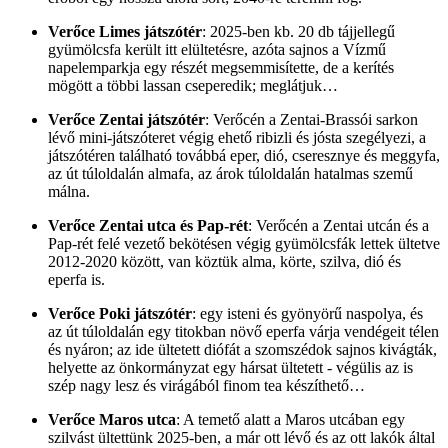
Verőce Limes játszótér
: 2025-ben kb. 20 db tájjellegű
gyümölcsfa került itt elültetésre, azóta sajnos a Vízmű
napelemparkja egy részét megsemmisítette, de a kerítés
mögött a többi lassan cseperedik; meglátjuk…
Verőce Zentai játszótér
: Verőcén a Zentai-Brassói sarkon
lévő mini-játszóteret végig ehető ribizli és jósta szegélyezi, a
játszótéren található továbbá eper, dió, cseresznye és meggyfa,
az út túloldalán almafa, az árok túloldalán hatalmas szemű
málna.
Verőce Zentai utca és Pap-rét
: Verőcén a Zentai utcán és a
Pap-rét felé vezető bekötésen végig gyümölcsfák lettek ültetve
2012-2020 között, van köztük alma, körte, szilva, dió és
eperfa is.
Verőce Poki játszótér
: egy isteni és gyönyörű naspolya, és
az út túloldalán egy titokban növő eperfa várja vendégeit télen
és nyáron; az ide ültetett diófát a szomszédok sajnos kivágták,
helyette az önkormányzat egy hársat ültetett - végülis az is
szép nagy lesz és virágából finom tea készíthető…
Verőce Maros utca
: A temető alatt a Maros utcában egy
szilvást ültettünk 2025-ben, a már ott lévő és az ott lakók által