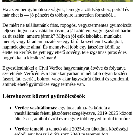
Ha az ember gyümölcsre vágyik, lemegy a zöldségeshez, perkál és
már ehet is — jó pénzért és többnyire ismeretlen forrásból…
De miért ne találhatnánk friss, ropogós, vegyszermentes gyümölcsöt
teljesen ingyen a vasútállomáson, a játszótéren, vagy igazából bárhol
az út szélén, amerre járunk? Milyen jól esik iskolába, munkába
menet, vagy fáradtan hazatérve egy fáról közvetlenül szakajtott,
napmelegítette alma! És mennyivel jobb egy játszótér körül az
élettelen kerítés helyett egy ehető sövény, tele izgalmas piros édes
bogyókkal a kicsik számára!
Egyesületünkkel a Civil Verőce hagyományát átvéve és folytatva
szeretnénk Verőcén és a Dunakanyarban minél több olyan köztéri
fasort, fát, cserjét, bokrot, vagy akár lágyszárút ültetni és gondozni,
aminek ehető gyümölcse vagy termése van.
Létrehozott köztéri gyümölcsösök
Verőce vasútállomás
: egy tucat alma- és körtefa a
vasútállomás feletti játszóteret szegélyezve, 2019-2025 közötti
ültetéssel, amiből évről évre egyre több egyed fordul termőre.
Verőce temető
: a temető alatt 2025-ben ültettünk közösségi
erőből egy hosszú diófa sort; 2040-re teremni fog.