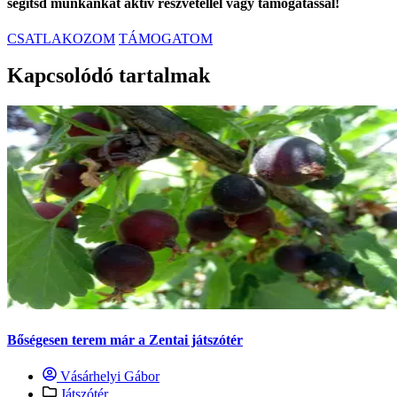
segítsd munkánkat aktív részvétellel vagy támogatással!
CSATLAKOZOM
TÁMOGATOM
Kapcsolódó tartalmak
Bőségesen terem már a Zentai játszótér
Vásárhelyi Gábor
Játszótér