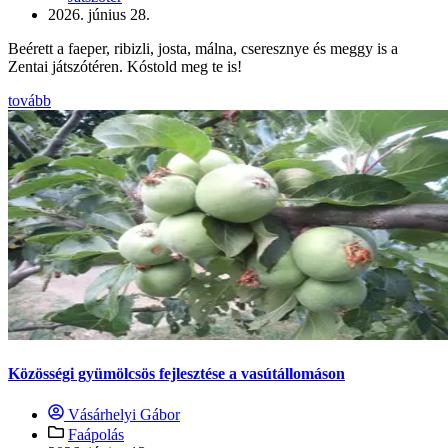
2026. június 28.
Beérett a faeper, ribizli, josta, málna, cseresznye és meggy is a
Zentai játszótéren. Kóstold meg te is!
tovább
Közösségi gyümölcsös fejlesztése a vasútállomáson
Vásárhelyi Gábor
Faápolás