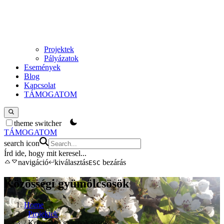
Projektek
Pályázatok
Események
Blog
Kapcsolat
TÁMOGATOM
theme switcher
TÁMOGATOM
search icon
Írd ide, hogy mit keresel
...
navigáció
kiválasztás
bezárás
ESC
Közösségi gyümölcsösök
Home
/
Projektek
/
Kozossegi gyumolcsosok