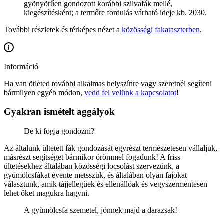
gyönyörűen gondozott korábbi szilvafák mellé,
kiegészítésként; a termőre fordulás várható ideje kb. 2030.
További részletek és térképes nézet a
közösségi fakataszterben
.
Információ
Ha van ötleted további alkalmas helyszínre vagy szeretnél segíteni
bármilyen egyéb módon,
vedd fel velünk a kapcsolatot
!
Gyakran ismételt aggályok
De ki fogja gondozni?
Az általunk ültetett fák gondozását egyrészt természetesen vállaljuk,
másrészt segítséget bármikor örömmel fogadunk! A friss
ültetésekhez általában közösségi locsolást szervezünk, a
gyümölcsfákat évente metsszük, és általában olyan fajokat
választunk, amik tájjellegűek és ellenállóak és vegyszermentesen
lehet őket magukra hagyni.
A gyümölcsfa szemetel, jönnek majd a darazsak!