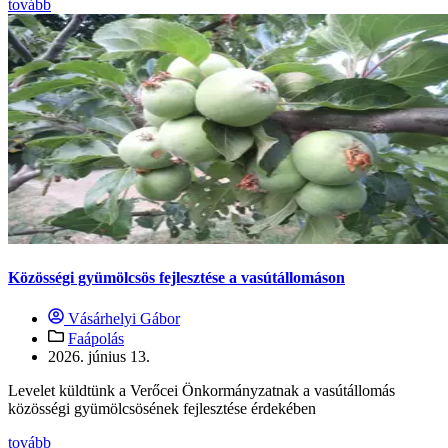
tovább
Közösségi gyümölcsös fejlesztése a vasútállomáson
Vásárhelyi Gábor
Faápolás
2026. június 13.
Levelet küldtünk a Verőcei Önkormányzatnak a vasútállomás
közösségi gyümölcsösének fejlesztése érdekében
tovább