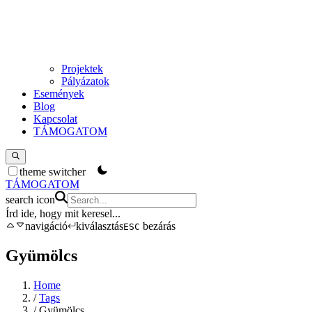
Projektek
Pályázatok
Események
Blog
Kapcsolat
TÁMOGATOM
theme switcher
TÁMOGATOM
search icon
Írd ide, hogy mit keresel
...
navigáció
kiválasztás
bezárás
ESC
Gyümölcs
Home
/
Tags
/
Gyümölcs