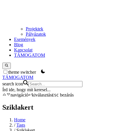
Projektek
Pályázatok
Események
Blog
Kapcsolat
TÁMOGATOM
theme switcher
TÁMOGATOM
search icon
Írd ide, hogy mit keresel
...
navigáció
kiválasztás
bezárás
ESC
Sziklakert
Home
/
Tags
/
Sziklakert