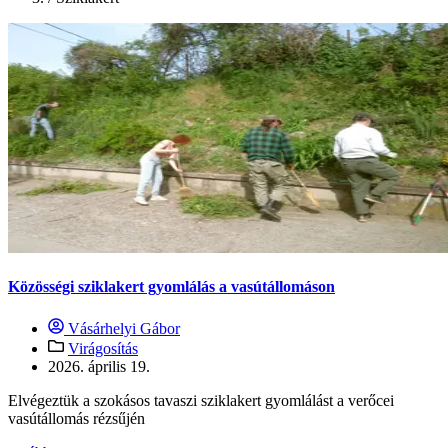
Közösségi sziklakert gyomlálás a vasútállomáson
Vásárhelyi Gábor
Virágosítás
2026. április 19.
Elvégeztük a szokásos tavaszi sziklakert gyomlálást a verőcei
vasútállomás rézsűjén