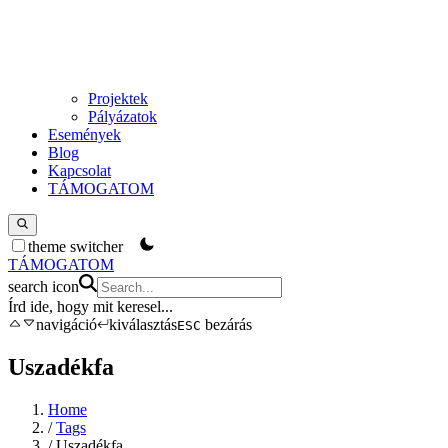
Projektek
Pályázatok
Események
Blog
Kapcsolat
TÁMOGATOM
theme switcher
TÁMOGATOM
search icon
Írd ide, hogy mit keresel
...
navigáció
kiválasztás
bezárás
ESC
Uszadékfa
Home
/
Tags
/
Uszadékfa