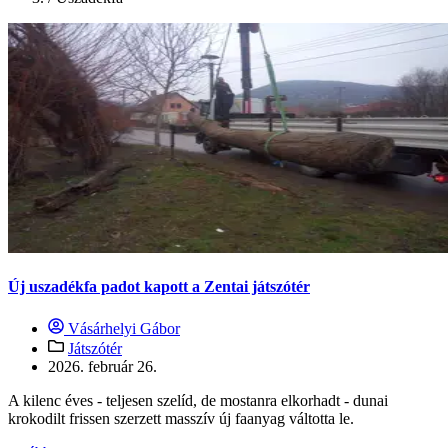
Új uszadékfa padot kapott a Zentai játszótér
Vásárhelyi Gábor
Játszótér
2026. február 26.
A kilenc éves - teljesen szelíd, de mostanra elkorhadt - dunai
krokodilt frissen szerzett masszív új faanyag váltotta le.