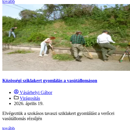
tovább
Közösségi sziklakert gyomlálás a vasútállomáson
Vásárhelyi Gábor
Virágosítás
2026. április 19.
Elvégeztük a szokásos tavaszi sziklakert gyomlálást a verőcei
vasútállomás rézsűjén
tovább