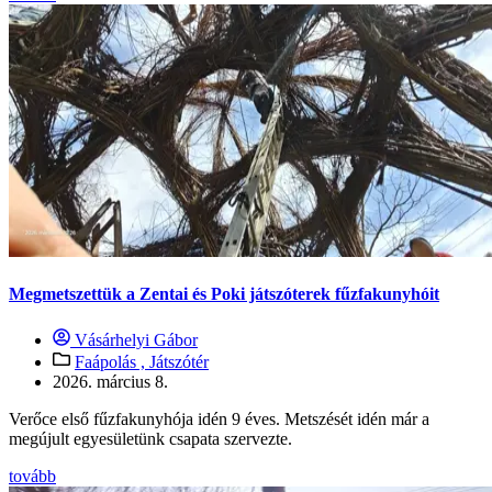
Megmetszettük a Zentai és Poki játszóterek fűzfakunyhóit
Vásárhelyi Gábor
Faápolás ,
Játszótér
2026. március 8.
Verőce első fűzfakunyhója idén 9 éves. Metszését idén már a
megújult egyesületünk csapata szervezte.
tovább