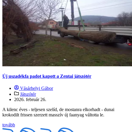
Új uszadékfa padot kapott a Zentai játszótér
Vásárhelyi Gábor
Játszótér
2026. február 26.
A kilenc éves - teljesen szelíd, de mostanra elkorhadt - dunai
krokodilt frissen szerzett masszív új faanyag váltotta le.
tovább