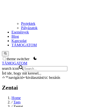
Projektek
Pályázatok
Események
Blog
Kapcsolat
TÁMOGATOM
theme switcher
TÁMOGATOM
search icon
Írd ide, hogy mit keresel
...
navigáció
kiválasztás
bezárás
ESC
Zentai
Home
/
Tags
/
Zentai