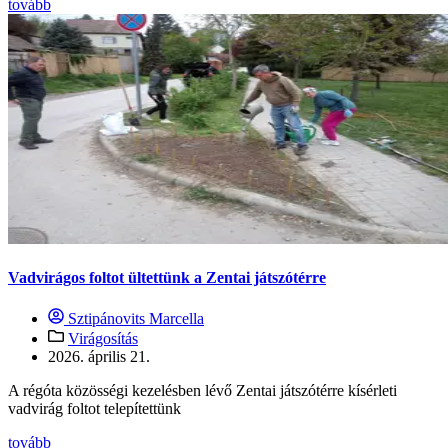
tovább
Vadvirágos foltot ültettünk a Zentai játszótérre
Sztipánovits Marcella
Virágosítás
2026. április 21.
A régóta közösségi kezelésben lévő Zentai játszótérre kísérleti
vadvirág foltot telepítettünk
tovább