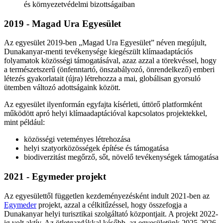
és környezetvédelmi bizottságaiban
2019 - Magad Ura Egyesület
Az egyesület 2019-ben „Magad Ura Egyesület” néven megújult,
Dunakanyar-menti tevékenysége kiegészült klímaadaptációs
folyamatok közösségi támogatásával, azaz azzal a törekvéssel, hogy
a természetszerű (önfenntartó, önszabályozó, önrendelkező) emberi
létezés gyakorlatait (újra) létrehozza a mai, globálisan gyorsuló
ütemben változó adottságaink között.
Az egyesület ilyenformán egyfajta kísérleti, úttörő platformként
működött apró helyi klímaadaptációval kapcsolatos projektekkel,
mint például:
közösségi veteményes létrehozása
helyi szatyorközösségek építése és támogatása
biodiverzitást megőrző, sőt, növelő tevékenységek támogatása
2021 - Egymeder projekt
Az egyesülettől független kezdeményezésként indult 2021-ben az
Egymeder
projekt, azzal a célkitűzéssel, hogy összefogja a
Dunakanyar helyi turisztikai szolgáltató központjait. A projekt 2022-
ig volt aktív. Az ötletgazdákkal később, az egyesületünk 2025-2026-