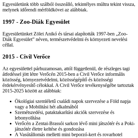
Egyesületünk több szálból összeálló, tekintélyes múltra tekint vissza,
melynek időrendi mérföldkövei az alábbiak.
1997 - Zoo-Diák Egyesület
Egyesületünket Zölei Anikó és társai alapították 1997-ben „Zoo-
Diák Egyesület” néven, természetvédelmi és környezeti nevelési
céllal.
2015 - Civil Verőce
Az egyesülettel párhuzamosan, attól függetlenül, de részleges tagi
átfedéssel jött létre Verőcén 2015-ben a Civil Verőce informális
közösség, környezetvédelmi, közösségépítő és közösségi
érdekérvényesítő célokkal. A Civil Verőce tevékenységébe tartoztak
2015-2025 között az alábbiak:
Ökológiai szemléletű családi napok szervezése a Föld napja
vagy a Mobilitási hét alkalmából
Szemétszedési, pataktakarítási akciók szervezése és
lebonyolítása
Verőcén a Zentai-Brassói sarkon lévő mini játszótér és a Poki-
játszótér életre keltése és gondozása
A Vasútállomás melletti mini beporzó-kert és rovarhotel