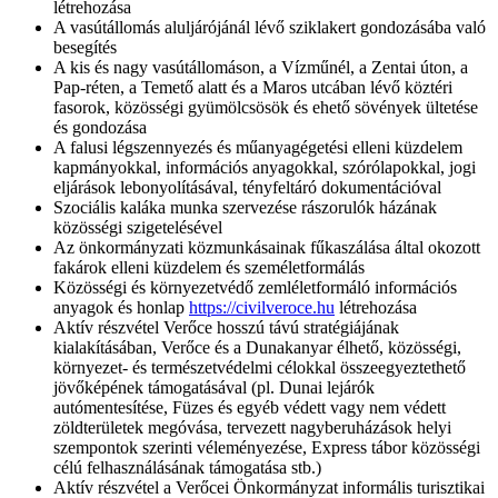
létrehozása
A vasútállomás aluljárójánál lévő sziklakert gondozásába való
besegítés
A kis és nagy vasútállomáson, a Vízműnél, a Zentai úton, a
Pap-réten, a Temető alatt és a Maros utcában lévő köztéri
fasorok, közösségi gyümölcsösök és ehető sövények ültetése
és gondozása
A falusi légszennyezés és műanyagégetési elleni küzdelem
kapmányokkal, információs anyagokkal, szórólapokkal, jogi
eljárások lebonyolításával, tényfeltáró dokumentációval
Szociális kaláka munka szervezése rászorulók házának
közösségi szigetelésével
Az önkormányzati közmunkásainak fűkaszálása által okozott
fakárok elleni küzdelem és személetformálás
Közösségi és környezetvédő zemléletformáló információs
anyagok és honlap
https://civilveroce.hu
létrehozása
Aktív részvétel Verőce hosszú távú stratégiájának
kialakításában, Verőce és a Dunakanyar élhető, közösségi,
környezet- és természetvédelmi célokkal összeegyeztethető
jövőképének támogatásával (pl. Dunai lejárók
autómentesítése, Füzes és egyéb védett vagy nem védett
zöldterületek megóvása, tervezett nagyberuházások helyi
szempontok szerinti véleményezése, Express tábor közösségi
célú felhasználásának támogatása stb.)
Aktív részvétel a Verőcei Önkormányzat informális turisztikai