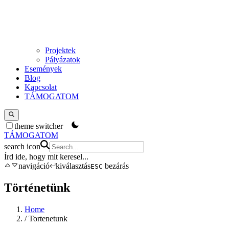
Projektek
Pályázatok
Események
Blog
Kapcsolat
TÁMOGATOM
theme switcher
TÁMOGATOM
search icon
Írd ide, hogy mit keresel
...
navigáció
kiválasztás
bezárás
ESC
Történetünk
Home
/
Tortenetunk