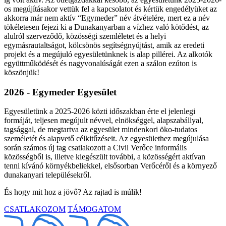
os megújításakor vettük fel a kapcsolatot és kértük engedélyüket az
akkorra már nem aktív “Egymeder” név átvételére, mert ez a név
tökéletesen fejezi ki a Dunakanyarban a vízhez való kötődést, az
alulról szerveződő, közösségi szemléletet és a helyi
egymásrautaltságot, kölcsönös segítségnyújtást, amik az eredeti
projekt és a megújuló egyesületünknek is alap pillérei. Az alkotók
együttműködését és nagyvonalúságát ezen a szálon ezúton is
köszönjük!
2026 - Egymeder Egyesület
Egyesületünk a 2025-2026 közti időszakban érte el jelenlegi
formáját, teljesen megújult névvel, elnökséggel, alapszabállyal,
tagsággal, de megtartva az egyesület mindenkori öko-tudatos
személetét és alapvető célkitűzéseit. Az egyesülethez megújulása
során számos új tag csatlakozott a Civil Verőce informális
közösségből is, illetve kiegészült további, a közösségért aktívan
tenni kívánó környékbeliekkel, elsősorban Verőcéről és a környező
dunakanyari településekről.
És hogy mit hoz a jövő? Az rajtad is múlik!
CSATLAKOZOM
TÁMOGATOM